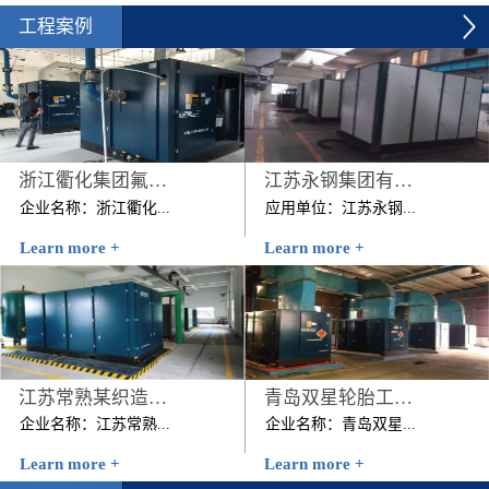
工程案例
浙江衢化集团氟化厂压缩空气系统节能改造项目
江苏永钢集团有限公司
企业名称：浙江衢化...
应用单位：江苏永钢...
Learn more +
Learn more +
集团氟化厂压缩空气系统
集团有限公司节能改造前
节能改造项目建设规模：
用能情况：该公司原有4
1台200KW+1台250KW 技
台美国寿力公司的262kW
改内容：2012年7月该...
螺杆空压机，该4台空压
机日均耗电...
江苏常熟某织造有限公司
青岛双星轮胎工业有限公司压缩机空气系统节能改造项目
企业名称：江苏常熟...
企业名称：青岛双星...
Learn more +
Learn more +
某织造有限公司时间：
轮胎工业有限公司压缩机