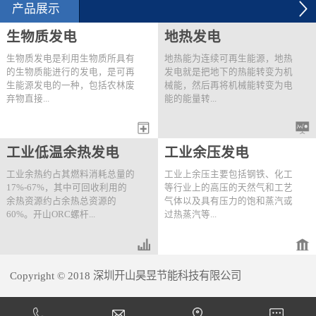
2012年6月28日，用能单
空气系统节能改造项目建
产品展示
位用开山KHE200-41/8两
设规模：6台250kW压缩
级压缩螺杆机替换原有
机改造。技改内容：2012
生物质发电
地热发电
的...
年9月...
生物质发电是利用生物质所具有
地热能为连续可再生能源，地热
的生物质能进行的发电，是可再
发电就是把地下的热能转变为机
生能源发电的一种，包括农林废
械能，然后再将机械能转变为电
弃物直接...
能的能量转...
燃烧发电、农林废弃物气化发
变过程。开山首先提出了快速高
工业低温余热发电
工业余压发电
电、垃圾焚烧发电、垃圾填埋气
效的“一井一站®”分布式井口电
发电、沼气发电。可利用开山的
站概念并且开发出了成熟的应用
工业余热约占其燃料消耗总量的
工业上余压主要包括钢铁、化工
直接膨胀发电机组、ORC发电
技术。该技术为针对一口或距离
17%-67%，其中可回收利用的
等行业上的高压的天然气和工艺
机组或两者结合的串级机组进行
较近的多口井量身定做地热利用
余热资源约占余热总资源的
气体以及具有压力的饱和蒸汽或
发电。以下为一个菲律宾生物质
解决方案，将热源的利用达到最
60%。开山ORC螺杆...
过热蒸汽等...
发电站一期的实例：项目地点：
大化。同时结合开山高效的串级
菲律宾Buluan生物质发电厂 热
发电技术，提高发电效率。“一
源情况：热源1）燃烧棕榈产生
井一站”式地热发电站的特点如
膨胀机组可对工业低温余热中的
。为了满足工艺需求，这些高压
的温度226℃，流量30t/h饱和蒸
下：● 单独一个生产...
热水、热油、常压蒸汽、发动机
的气体或蒸汽通常通过减压阀将
汽；热源2）11...
Copyright © 2018 深圳开山昊昱节能科技有限公司
的缸套水和尾气以及燃气轮机的
压力降低到要求值，造成压力能
尾气进行直接或间接的热量回收
的浪费。开山直接膨胀螺杆发电
犀牛云提供企业云服务
并产生电能。按照取热模式可分
机组可有效将工业余压回收，通