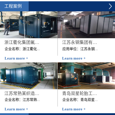
工程案例
浙江衢化集团氟化厂压缩空气系统节能改造项目
江苏永钢集团有限公司
企业名称：浙江衢化...
应用单位：江苏永钢...
Learn more +
Learn more +
集团氟化厂压缩空气系统
集团有限公司节能改造前
节能改造项目建设规模：
用能情况：该公司原有4
1台200KW+1台250KW 技
台美国寿力公司的262kW
改内容：2012年7月该...
螺杆空压机，该4台空压
机日均耗电...
江苏常熟某织造有限公司
青岛双星轮胎工业有限公司压缩机空气系统节能改造项目
企业名称：江苏常熟...
企业名称：青岛双星...
Learn more +
Learn more +
某织造有限公司时间：
轮胎工业有限公司压缩机