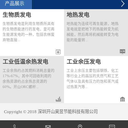
2012年6月28日，用能单
空气系统节能改造项目建
产品展示
位用开山KHE200-41/8两
设规模：6台250kW压缩
级压缩螺杆机替换原有
机改造。技改内容：2012
生物质发电
地热发电
的...
年9月...
生物质发电是利用生物质所具有
地热能为连续可再生能源，地热
的生物质能进行的发电，是可再
发电就是把地下的热能转变为机
生能源发电的一种，包括农林废
械能，然后再将机械能转变为电
弃物直接...
能的能量转...
燃烧发电、农林废弃物气化发
变过程。开山首先提出了快速高
工业低温余热发电
工业余压发电
电、垃圾焚烧发电、垃圾填埋气
效的“一井一站®”分布式井口电
发电、沼气发电。可利用开山的
站概念并且开发出了成熟的应用
工业余热约占其燃料消耗总量的
工业上余压主要包括钢铁、化工
直接膨胀发电机组、ORC发电
技术。该技术为针对一口或距离
17%-67%，其中可回收利用的
等行业上的高压的天然气和工艺
机组或两者结合的串级机组进行
较近的多口井量身定做地热利用
余热资源约占余热总资源的
气体以及具有压力的饱和蒸汽或
发电。以下为一个菲律宾生物质
解决方案，将热源的利用达到最
60%。开山ORC螺杆...
过热蒸汽等...
发电站一期的实例：项目地点：
大化。同时结合开山高效的串级
菲律宾Buluan生物质发电厂 热
发电技术，提高发电效率。“一
源情况：热源1）燃烧棕榈产生
井一站”式地热发电站的特点如
膨胀机组可对工业低温余热中的
。为了满足工艺需求，这些高压
的温度226℃，流量30t/h饱和蒸
下：● 单独一个生产...
热水、热油、常压蒸汽、发动机
的气体或蒸汽通常通过减压阀将
汽；热源2）11...
Copyright © 2018 深圳开山昊昱节能科技有限公司
的缸套水和尾气以及燃气轮机的
压力降低到要求值，造成压力能
尾气进行直接或间接的热量回收
的浪费。开山直接膨胀螺杆发电
犀牛云提供企业云服务
并产生电能。按照取热模式可分
机组可有效将工业余压回收，通