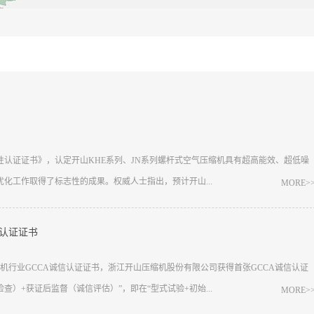
性认证证书》，认定开山KHE系列、JN系列螺杆式空气压缩机具有超高能效、超低噪
化工作取得了标志性的成果。权威人士指出，预计开山...
MORE>
认证证书
缩螺杆空气压缩机！2017年新年伊始，第一款新一代单级压缩螺杆机完成研发并定型
机能效限定值及能效等级》规定，1级能效机组输入比功率为7.2，2级能效（节能值）为
缩机行业GCCA诚信认证证书，浙江开山压缩机股份有限公司获得首张GCCA诚信认证
该压缩机实际比功率为6.78，超过1级能效6%，超过2级能效16.3%。目前市场上大部
）+获证后监督（诚信评估）”，即在“型式试验+初始...
MORE>
刚达到1级能效，一些甚至没有达到1级能效。也就是说，开山的45kW新一代单级压