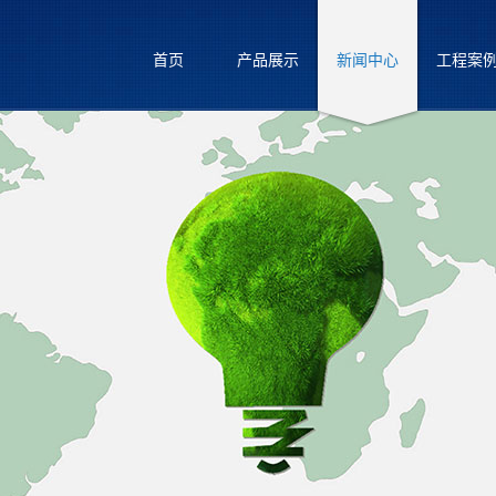
首页
产品展示
新闻中心
工程案