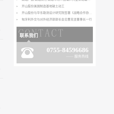
开山股份美国制造基地破土动工
开山股份与华东勘测设计研究院签署《战略合作协议》
匈牙利外交与对外经济部部长会见曹克坚董事长一行
>
联系我们
0755-84596686
—— 服务热线
>
>