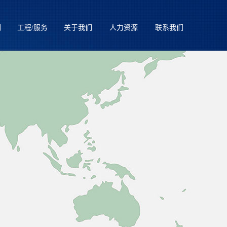
例
工程/服务
关于我们
人力资源
联系我们