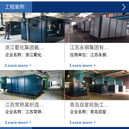
工程案例
浙江衢化集团氟化厂压缩空气系统节能改造项目
江苏永钢集团有限公司
企业名称：浙江衢化...
应用单位：江苏永钢...
Learn more +
Learn more +
集团氟化厂压缩空气系统
集团有限公司节能改造前
节能改造项目建设规模：
用能情况：该公司原有4
1台200KW+1台250KW 技
台美国寿力公司的262kW
改内容：2012年7月该...
螺杆空压机，该4台空压
机日均耗电...
江苏常熟某织造有限公司
青岛双星轮胎工业有限公司压缩机空气系统节能改造项目
企业名称：江苏常熟...
企业名称：青岛双星...
Learn more +
Learn more +
某织造有限公司时间：
轮胎工业有限公司压缩机