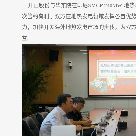
开山股份与华东院在印尼
SMGP 240MW
地热
次签约有利于双方在地热发电领域发挥各自优
力，加快开发海外地热发电市场的步伐，为双
益。