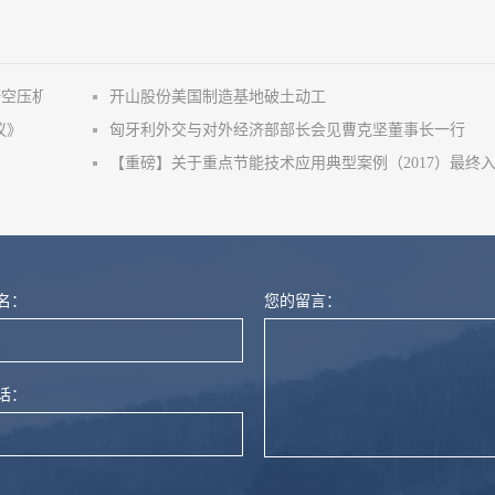
杆空压机获超300万美元海外大订单
开山股份美国制造基地破土动工
议》
匈牙利外交与对外经济部部长会见曹克坚董事长一行
【重磅】关于重点节能技术应用典型案例（2017）最终
名：
您的留言：
话：