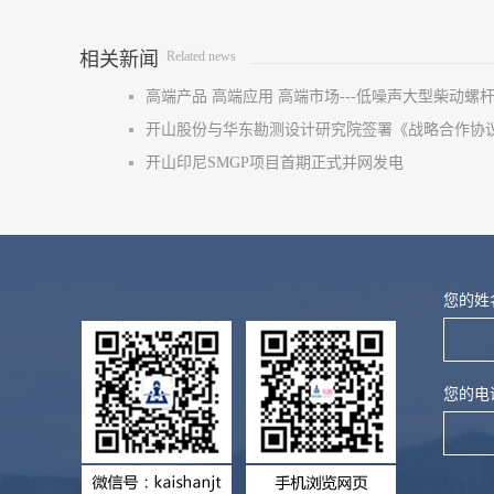
相关新闻
Related news
高端产品 高端应用 高端市场---低噪声大型柴动螺
开山股份与华东勘测设计研究院签署《战略合作协
开山印尼SMGP项目首期正式并网发电
您的姓
您的电