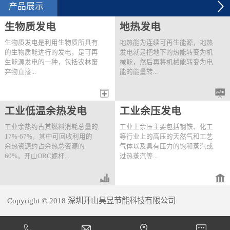
2012年6月28日，用能单
空气系统节能改造项目建
产品展示
位用开山KHE200-41/8两
设规模：6台250kW压缩
级压缩螺杆机替换原有
机改造。技改内容：2012
生物质发电
地热发电
的...
年9月...
生物质发电是利用生物质所具有
地热能为连续可再生能源，地热
的生物质能进行的发电，是可再
发电就是把地下的热能转变为机
生能源发电的一种，包括农林废
械能，然后再将机械能转变为电
弃物直接...
能的能量转...
燃烧发电、农林废弃物气化发
变过程。开山首先提出了快速高
工业低温余热发电
工业余压发电
电、垃圾焚烧发电、垃圾填埋气
效的“一井一站®”分布式井口电
发电、沼气发电。可利用开山的
站概念并且开发出了成熟的应用
工业余热约占其燃料消耗总量的
工业上余压主要包括钢铁、化工
直接膨胀发电机组、ORC发电
技术。该技术为针对一口或距离
17%-67%，其中可回收利用的
等行业上的高压的天然气和工艺
机组或两者结合的串级机组进行
较近的多口井量身定做地热利用
余热资源约占余热总资源的
气体以及具有压力的饱和蒸汽或
发电。以下为一个菲律宾生物质
解决方案，将热源的利用达到最
60%。开山ORC螺杆...
过热蒸汽等...
发电站一期的实例：项目地点：
大化。同时结合开山高效的串级
菲律宾Buluan生物质发电厂 热
发电技术，提高发电效率。“一
源情况：热源1）燃烧棕榈产生
井一站”式地热发电站的特点如
膨胀机组可对工业低温余热中的
。为了满足工艺需求，这些高压
的温度226℃，流量30t/h饱和蒸
下：● 单独一个生产...
热水、热油、常压蒸汽、发动机
的气体或蒸汽通常通过减压阀将
汽；热源2）11...
Copyright © 2018 深圳开山昊昱节能科技有限公司
的缸套水和尾气以及燃气轮机的
压力降低到要求值，造成压力能
尾气进行直接或间接的热量回收
的浪费。开山直接膨胀螺杆发电
犀牛云提供企业云服务
并产生电能。按照取热模式可分
机组可有效将工业余压回收，通