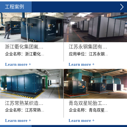
工程案例
浙江衢化集团氟化厂压缩空气系统节能改造项目
江苏永钢集团有限公司
企业名称：浙江衢化...
应用单位：江苏永钢...
Learn more +
Learn more +
集团氟化厂压缩空气系统
集团有限公司节能改造前
节能改造项目建设规模：
用能情况：该公司原有4
1台200KW+1台250KW 技
台美国寿力公司的262kW
改内容：2012年7月该...
螺杆空压机，该4台空压
机日均耗电...
江苏常熟某织造有限公司
青岛双星轮胎工业有限公司压缩机空气系统节能改造项目
企业名称：江苏常熟...
企业名称：青岛双星...
Learn more +
Learn more +
某织造有限公司时间：
轮胎工业有限公司压缩机