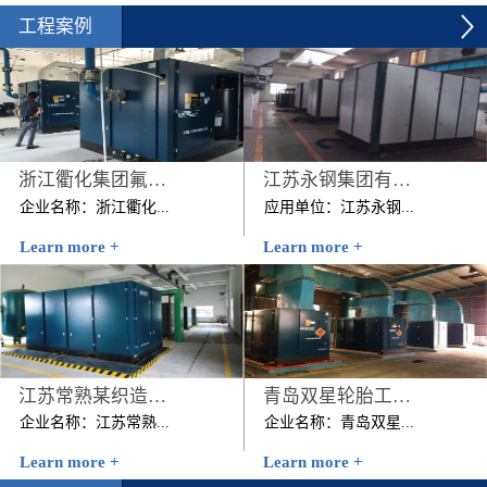
工程案例
浙江衢化集团氟化厂压缩空气系统节能改造项目
江苏永钢集团有限公司
企业名称：浙江衢化...
应用单位：江苏永钢...
Learn more +
Learn more +
集团氟化厂压缩空气系统
集团有限公司节能改造前
节能改造项目建设规模：
用能情况：该公司原有4
1台200KW+1台250KW 技
台美国寿力公司的262kW
改内容：2012年7月该...
螺杆空压机，该4台空压
机日均耗电...
江苏常熟某织造有限公司
青岛双星轮胎工业有限公司压缩机空气系统节能改造项目
企业名称：江苏常熟...
企业名称：青岛双星...
Learn more +
Learn more +
某织造有限公司时间：
轮胎工业有限公司压缩机