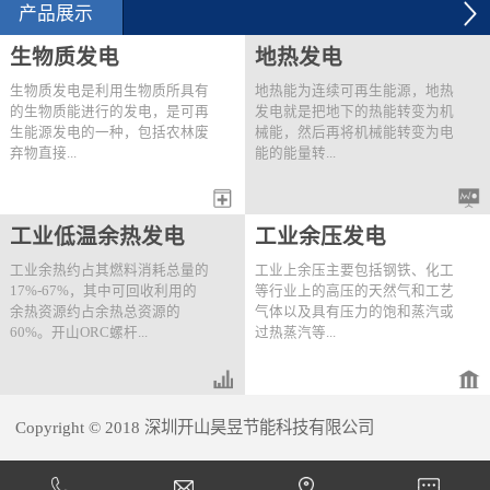
2012年6月28日，用能单
空气系统节能改造项目建
产品展示
位用开山KHE200-41/8两
设规模：6台250kW压缩
级压缩螺杆机替换原有
机改造。技改内容：2012
生物质发电
地热发电
的...
年9月...
生物质发电是利用生物质所具有
地热能为连续可再生能源，地热
的生物质能进行的发电，是可再
发电就是把地下的热能转变为机
生能源发电的一种，包括农林废
械能，然后再将机械能转变为电
弃物直接...
能的能量转...
燃烧发电、农林废弃物气化发
变过程。开山首先提出了快速高
工业低温余热发电
工业余压发电
电、垃圾焚烧发电、垃圾填埋气
效的“一井一站®”分布式井口电
发电、沼气发电。可利用开山的
站概念并且开发出了成熟的应用
工业余热约占其燃料消耗总量的
工业上余压主要包括钢铁、化工
直接膨胀发电机组、ORC发电
技术。该技术为针对一口或距离
17%-67%，其中可回收利用的
等行业上的高压的天然气和工艺
机组或两者结合的串级机组进行
较近的多口井量身定做地热利用
余热资源约占余热总资源的
气体以及具有压力的饱和蒸汽或
发电。以下为一个菲律宾生物质
解决方案，将热源的利用达到最
60%。开山ORC螺杆...
过热蒸汽等...
发电站一期的实例：项目地点：
大化。同时结合开山高效的串级
菲律宾Buluan生物质发电厂 热
发电技术，提高发电效率。“一
源情况：热源1）燃烧棕榈产生
井一站”式地热发电站的特点如
膨胀机组可对工业低温余热中的
。为了满足工艺需求，这些高压
的温度226℃，流量30t/h饱和蒸
下：● 单独一个生产...
热水、热油、常压蒸汽、发动机
的气体或蒸汽通常通过减压阀将
汽；热源2）11...
Copyright © 2018 深圳开山昊昱节能科技有限公司
的缸套水和尾气以及燃气轮机的
压力降低到要求值，造成压力能
尾气进行直接或间接的热量回收
的浪费。开山直接膨胀螺杆发电
犀牛云提供企业云服务
并产生电能。按照取热模式可分
机组可有效将工业余压回收，通