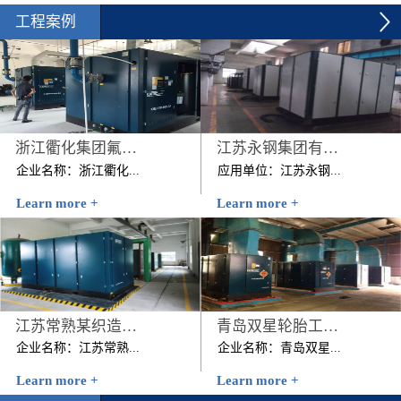
工程案例
浙江衢化集团氟化厂压缩空气系统节能改造项目
江苏永钢集团有限公司
企业名称：浙江衢化...
应用单位：江苏永钢...
Learn more +
Learn more +
集团氟化厂压缩空气系统
集团有限公司节能改造前
节能改造项目建设规模：
用能情况：该公司原有4
1台200KW+1台250KW 技
台美国寿力公司的262kW
改内容：2012年7月该...
螺杆空压机，该4台空压
机日均耗电...
江苏常熟某织造有限公司
青岛双星轮胎工业有限公司压缩机空气系统节能改造项目
企业名称：江苏常熟...
企业名称：青岛双星...
Learn more +
Learn more +
某织造有限公司时间：
轮胎工业有限公司压缩机