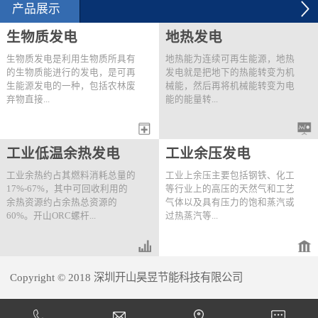
2012年6月28日，用能单
空气系统节能改造项目建
产品展示
位用开山KHE200-41/8两
设规模：6台250kW压缩
级压缩螺杆机替换原有
机改造。技改内容：2012
生物质发电
地热发电
的...
年9月...
生物质发电是利用生物质所具有
地热能为连续可再生能源，地热
的生物质能进行的发电，是可再
发电就是把地下的热能转变为机
生能源发电的一种，包括农林废
械能，然后再将机械能转变为电
弃物直接...
能的能量转...
燃烧发电、农林废弃物气化发
变过程。开山首先提出了快速高
工业低温余热发电
工业余压发电
电、垃圾焚烧发电、垃圾填埋气
效的“一井一站®”分布式井口电
发电、沼气发电。可利用开山的
站概念并且开发出了成熟的应用
工业余热约占其燃料消耗总量的
工业上余压主要包括钢铁、化工
直接膨胀发电机组、ORC发电
技术。该技术为针对一口或距离
17%-67%，其中可回收利用的
等行业上的高压的天然气和工艺
机组或两者结合的串级机组进行
较近的多口井量身定做地热利用
余热资源约占余热总资源的
气体以及具有压力的饱和蒸汽或
发电。以下为一个菲律宾生物质
解决方案，将热源的利用达到最
60%。开山ORC螺杆...
过热蒸汽等...
发电站一期的实例：项目地点：
大化。同时结合开山高效的串级
菲律宾Buluan生物质发电厂 热
发电技术，提高发电效率。“一
源情况：热源1）燃烧棕榈产生
井一站”式地热发电站的特点如
膨胀机组可对工业低温余热中的
。为了满足工艺需求，这些高压
的温度226℃，流量30t/h饱和蒸
下：● 单独一个生产...
热水、热油、常压蒸汽、发动机
的气体或蒸汽通常通过减压阀将
汽；热源2）11...
Copyright © 2018 深圳开山昊昱节能科技有限公司
的缸套水和尾气以及燃气轮机的
压力降低到要求值，造成压力能
尾气进行直接或间接的热量回收
的浪费。开山直接膨胀螺杆发电
犀牛云提供企业云服务
并产生电能。按照取热模式可分
机组可有效将工业余压回收，通